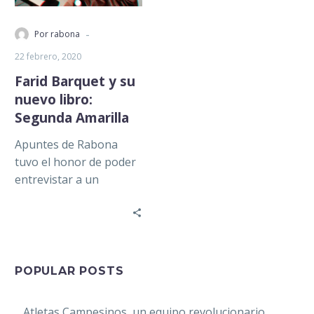
-
Por rabona
22 febrero, 2020
Farid Barquet y su
nuevo libro:
Segunda Amarilla
Apuntes de Rabona
tuvo el honor de poder
entrevistar a un
reconocido escritor y
figura pública en la
literatura futbolística:…
POPULAR POSTS
Atletas Campesinos, un equipo revolucionario