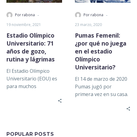
-
-
Por rabona
Por rabona
19 noviembre, 2021
23 marzo, 2020
Estadio Olímpico
Pumas Femenil:
Universitario: 71
¿por qué no juega
años de gozo,
en el estadio
rutina y lágrimas
Olímpico
Universitario?
El Estadio Olímpico
Universitario (EOU) es
El 14 de marzo de 2020
para muchos
Pumas jugó por
aficionados de Pumas —
primera vez en su casa.
entre los que me
O sea, Pumas Femenil.
incluyo— lo que para
Su estadio…
el…
POPULAR POSTS