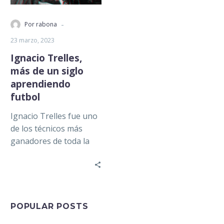
-
Por rabona
23 marzo, 2023
Ignacio Trelles,
más de un siglo
aprendiendo
futbol
Ignacio Trelles fue uno
de los técnicos más
ganadores de toda la
historia del futbol
mexicano con un total
de 15 títulos
nacionales…
POPULAR POSTS