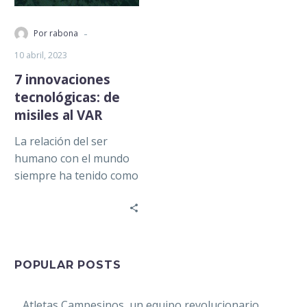
-
Por rabona
10 abril, 2023
7 innovaciones
tecnológicas: de
misiles al VAR
La relación del ser
humano con el mundo
siempre ha tenido como
intermediaria a la
tecnología. Gracias a
ésta, la…
POPULAR POSTS
Atletas Campesinos, un equipo revolucionario