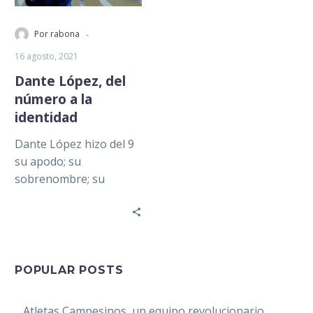
-
Por rabona
16 agosto, 2021
Dante López, del
número a la
identidad
Dante López hizo del 9
su apodo; su
sobrenombre; su
extensión: lo volvió
suyo. Un jugador que
transformó su dorsal…
POPULAR POSTS
Atletas Campesinos, un equipo revolucionario