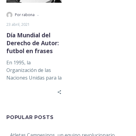
-
Por rabona
23 abril, 2021
Día Mundial del
Derecho de Autor:
futbol en frases
En 1995, la
Organización de las
Naciones Unidas para la
Educación, la Ciencia y la
Cultura (UNESCO)
proclamó el 23…
POPULAR POSTS
Atletas Campesinos, un equipo revolucionario