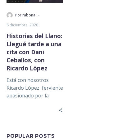
-
Por rabona
8 diciembre, 2020
Historias del Llano:
Llegué tarde a una
cita con Dani
Ceballos, con
Ricardo López
Está con nosotros
Ricardo López, ferviente
apasionado por la
escritura y el futbol,
quien nos contó sobre
la ocasión en…
POPULAR POSTS