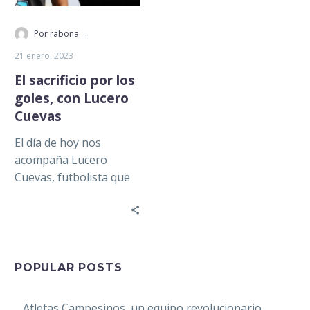
-
Por rabona
21 enero, 2023
El sacrificio por los
goles, con Lucero
Cuevas
El día de hoy nos
acompaña Lucero
Cuevas, futbolista que
actualmente milita en el
León en la Liga MX
Femenil. Y quien,…
POPULAR POSTS
Atletas Campesinos, un equipo revolucionario