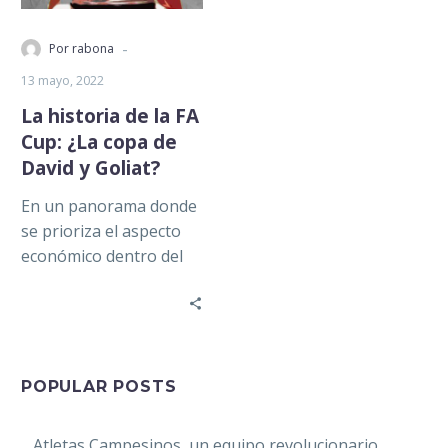
-
Por rabona
13 mayo, 2022
La historia de la FA
Cup: ¿La copa de
David y Goliat?
En un panorama donde
se prioriza el aspecto
económico dentro del
negocio del futbol e
incluso se plantean
ideas como…
POPULAR POSTS
Atletas Campesinos, un equipo revolucionario