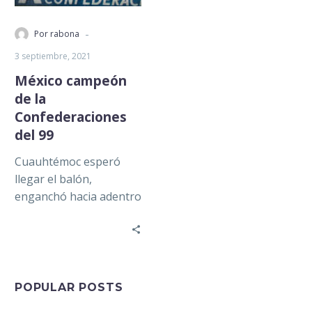
-
Por rabona
3 septiembre, 2021
México campeón
de la
Confederaciones
del 99
Cuauhtémoc esperó
llegar el balón,
enganchó hacia adentro
dejando en el camino a
su marcador, y sacó un
disparo esquinado…
POPULAR POSTS