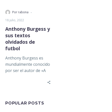
-
Por rabona
18 julio, 2022
Anthony Burgess y
sus textos
olvidados de
futbol
Anthony Burgess es
mundialmente conocido
por ser el autor de «A
Clockwork Orange».
Lamentablemente, casi
nadie recuerda el final
original…
POPULAR POSTS