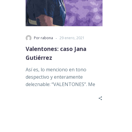
-
Por rabona
29 enero, 2021
Valentones: caso Jana
Gutiérrez
Así es, lo menciono en tono
despectivo y enteramente
deleznable: “VALENTONES”. Me
refiero a los individuos o grupo de
ellos…