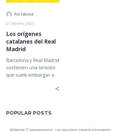
-
Por rabona
21 febrero, 2023
Los orígenes
catalanes del Real
Madrid
Barcelona y Real Madrid
sostienen una tensión
que suele embargar a
La Liga: desde los
posicionamientos
políticos de los clubes…
POPULAR POSTS
Atletas Campesinos, un equipo revolucionario