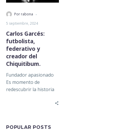
-
Por rabona
5 septiembre, 2024
Carlos Garcés:
futbolista,
federativo y
creador del
Chiquitibum.
Fundador apasionado
Es momento de
redescubrir la historia
de uno de los pioneros
del futbol mexicano tal y
como lo…
POPULAR POSTS