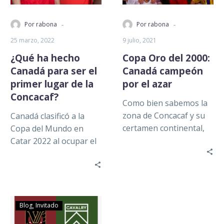
-
-
Por rabona
Por rabona
25 marzo, 2022
9 julio, 2021
¿Qué ha hecho
Copa Oro del 2000:
Canadá para ser el
Canadá campeón
primer lugar de la
por el azar
Concacaf?
Como bien sabemos la
zona de Concacaf y su
Canadá clasificó a la
certamen continental,
Copa del Mundo en
siempre ha sido
Catar 2022 al ocupar el
dominado por México y
primer lugar del torneo
Estados Unidos….
clasificatorio de la…
Blog
Invitado