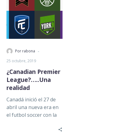
-
Por rabona
25 octubre, 2019
¿Canadian Premier
League?…..Una
realidad
Canadá inició el 27 de
abril una nueva era en
el futbol soccer con la
inauguración de su
propia liga