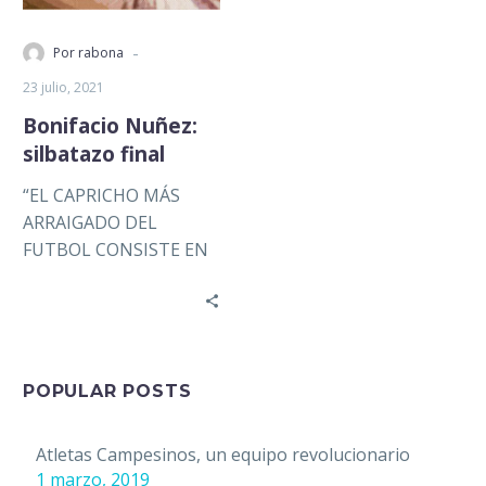
-
Por rabona
23 julio, 2021
Bonifacio Nuñez:
silbatazo final
“EL CAPRICHO MÁS
ARRAIGADO DEL
FUTBOL CONSISTE EN
PEDIRLE OBJETIVIDAD
AL ÁRBITRO Y
VALORARLO CON
SUBJETIVIDAD“. (JUAN
VILLORO) La lógica…
POPULAR POSTS
Atletas Campesinos, un equipo revolucionario
1 marzo, 2019