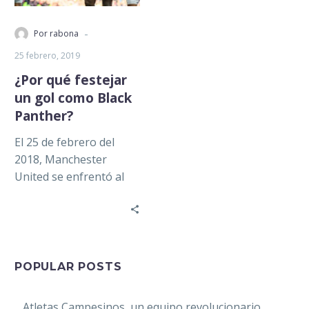
-
Por rabona
25 febrero, 2019
¿Por qué festejar
un gol como Black
Panther?
El 25 de febrero del
2018, Manchester
United se enfrentó al
Chelsea en su casa. Con
un Old Trafford
abarrotado,…
POPULAR POSTS
Atletas Campesinos, un equipo revolucionario