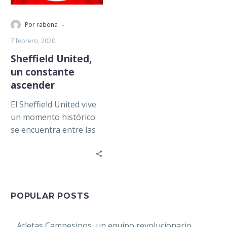
-
Por rabona
7 febrero, 2020
Sheffield United,
un constante
ascender
El Sheffield United vive
un momento histórico:
se encuentra entre las
primeras posiciones de
la Premier League, y
con 36…
POPULAR POSTS
Atletas Campesinos, un equipo revolucionario