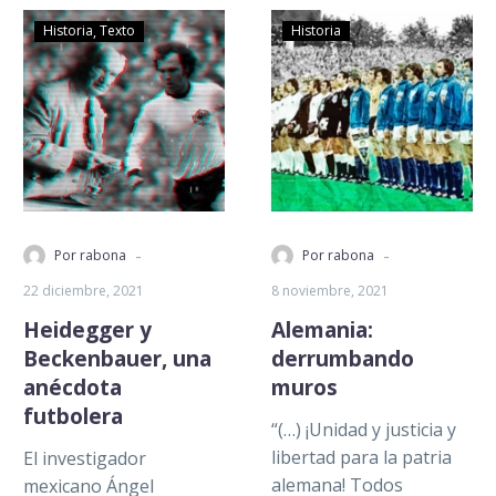
la llegada del hombre…
Historia
Texto
Historia
-
-
Por rabona
Por rabona
22 diciembre, 2021
8 noviembre, 2021
Heidegger y
Alemania:
Beckenbauer, una
derrumbando
anécdota
muros
futbolera
“(…) ¡Unidad y justicia y
libertad para la patria
El investigador
alemana! Todos
mexicano Ángel