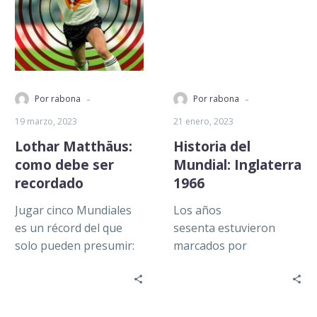
-
-
Por rabona
Por rabona
19 marzo, 2023
21 enero, 2023
Lothar Matthäus:
Historia del
como debe ser
Mundial: Inglaterra
recordado
1966
Jugar cinco Mundiales
Los años
es un récord del que
sesenta estuvieron
solo pueden presumir:
marcados por
Antonio Carbajal,
movimientos sociales y
Gianluigi Buffon, Rafael
avances tecnológicos.
Márquez, Guillermo
La lucha encabezada
Ochoa, Andrés…
por Martin Luther King,