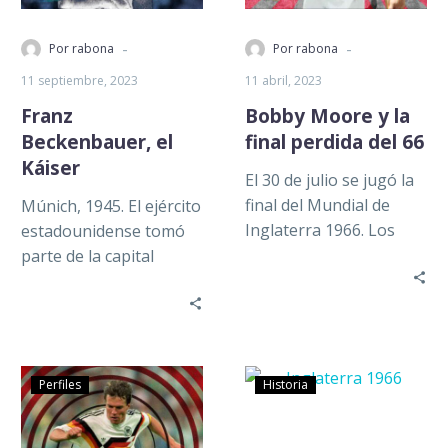
-
-
Por rabona
Por rabona
11 septiembre, 2023
11 abril, 2023
Franz
Bobby Moore y la
Beckenbauer, el
final perdida del 66
Káiser
El 30 de julio se jugó la
final del Mundial de
Múnich, 1945. El ejército
Inglaterra 1966. Los
estadounidense tomó
locales Bobby Charlton,
parte de la capital
Gordon Banks, Geoff
alemana luego de haber
Hurst…
finalizado la segunda
Guerra Mundial, ahí,…
Perfiles
Historia