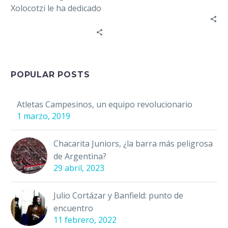
persigamos esto
Xolocotzi le ha dedicado
¡fraternalmente con
a la vida del filósofo
pasión y acción! Unidad
Martin Heidegger
y…
diversos trabajos de
investigación. En…
POPULAR POSTS
Atletas Campesinos, un equipo revolucionario
1 marzo, 2019
Chacarita Juniors, ¿la barra más peligrosa
de Argentina?
29 abril, 2023
Julio Cortázar y Banfield: punto de
encuentro
11 febrero, 2022