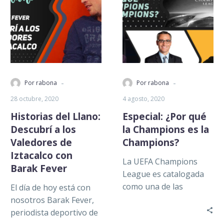
-
-
Por rabona
Por rabona
28 octubre, 2020
4 agosto, 2020
Historias del Llano:
Especial: ¿Por qué
Descubrí a los
la Champions es la
Valedores de
Champions?
Iztacalco con
La UEFA Champions
Barak Fever
League es catalogada
como una de las
El día de hoy está con
máximas competiciones
nosotros Barak Fever,
a nivel de clubes en el
periodista deportivo de