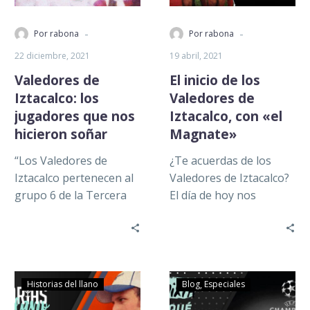
-
-
Por rabona
Por rabona
22 diciembre, 2021
19 abril, 2021
Valedores de
El inicio de los
Iztacalco: los
Valedores de
jugadores que nos
Iztacalco, con «el
hicieron soñar
Magnate»
“Los Valedores de
¿Te acuerdas de los
Iztacalco pertenecen al
Valedores de Iztacalco?
grupo 6 de la Tercera
El día de hoy nos
División Profesional de
acompaña Ángel
nuestro país. No saben
Morales Nava, mejor
lo que…
conocido como «el…
Historias del llano
Blog
Especiales