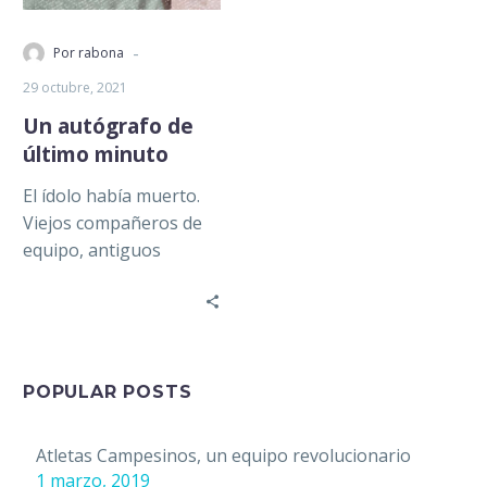
-
Por rabona
29 octubre, 2021
Un autógrafo de
último minuto
El ídolo había muerto.
Viejos compañeros de
equipo, antiguos
directivos, aficionados y
amigos, acudieron al
panteón para
despedirlo; Humberto
prefirió…
POPULAR POSTS
Atletas Campesinos, un equipo revolucionario
1 marzo, 2019