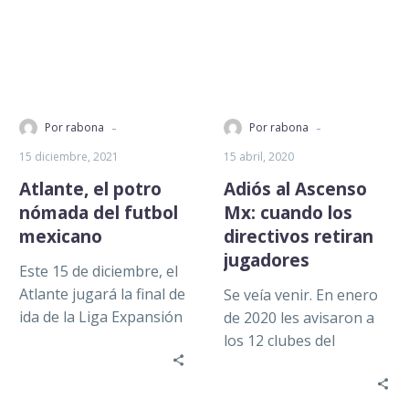
-
-
Por rabona
Por rabona
15 diciembre, 2021
15 abril, 2020
Atlante, el potro
Adiós al Ascenso
nómada del futbol
Mx: cuando los
mexicano
directivos retiran
jugadores
Este 15 de diciembre, el
Atlante jugará la final de
Se veía venir. En enero
ida de la Liga Expansión
de 2020 les avisaron a
ante el Tampico
los 12 clubes del
Madero, mientras…
Ascenso Mx que
jugaban en una…