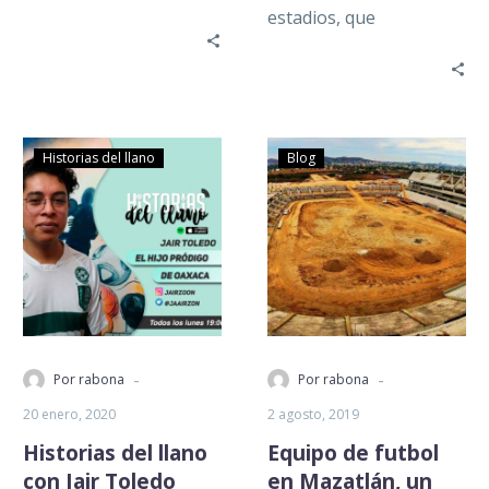
algunos jugadores que
estadios, que
actualmente militan en
actualmente no son
la liga de Ascenso…
utilizados para lo que
originalmente fueron
planificados: esta…
Historias del llano
Blog
-
-
Por rabona
Por rabona
20 enero, 2020
2 agosto, 2019
Historias del llano
Equipo de futbol
con Jair Toledo
en Mazatlán, un