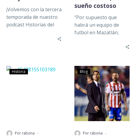
sueño costoso
¡Volvemos con la tercera
temporada de nuestro
“Por supuesto que
podcast Historias del
habrá un equipo de
llano! Para el primer
futbol en Mazatlán,
capítulo está con
incluso déjenme
nosotros Jair Toledo,…
comentar, hay equipos
de Primera División
interesados, pero…
Historia
Blog
-
-
Por rabona
Por rabona