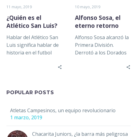
11 mayo, 2019
10 mayo, 2019
¿Quién es el
Alfonso Sosa, el
Atlético San Luis?
eterno retorno
Hablar del Atlético San
Alfonso Sosa alcanzó la
Luis significa hablar de
Primera División.
historia en el futbol
Derrotó a los Dorados
mexicano. Problemas
de Maradona. Aunque El
financieros, cambios de
Pelusa es toda una
nombre y malos…
leyenda en el…
POPULAR POSTS
Atletas Campesinos, un equipo revolucionario
1 marzo, 2019
Chacarita Juniors, ¿la barra más peligrosa