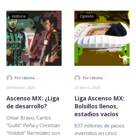
Historia
Opinión
-
-
Por rabona
Por rabona
28 febrero, 2020
23 enero, 2020
Ascenso MX: ¿Liga
Liga Ascenso MX:
de desarrollo?
Bolsillos llenos,
estadios vacíos
Omar Bravo, Carlos
“Gullit” Peña y Christian
837 millones de pesos
“Hobbit” Bermúdez son
invertidos en cinco