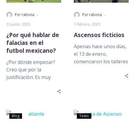
-
-
Por rabona
Por rabona
23 junio, 2023
1 febrero, 2023
¿Por qué hablar de
Ascensos ficticios
falacias en el
Apenas hace unos días,
futbol mexicano?
el 13 de enero,
comenzaron los talleres
¿Por dónde empezar?
virtuales para que los
Creo que por la
equipos de la Liga
justificación. Es muy
Expansión…
importante explicar el
por qué me doy a la
tarea…
Blog
Texto