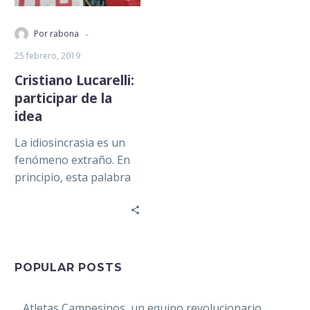
-
Por rabona
25 febrero, 2019
Cristiano Lucarelli:
participar de la
idea
La idiosincrasia es un
fenómeno extraño. En
principio, esta palabra
se refiere a aquello que
caracteriza a un
individuo y/o…
POPULAR POSTS
Atletas Campesinos, un equipo revolucionario