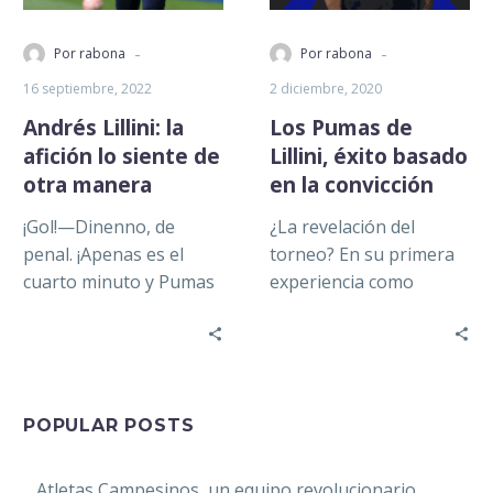
-
-
Por rabona
Por rabona
16 septiembre, 2022
2 diciembre, 2020
Andrés Lillini: la
Los Pumas de
afición lo siente de
Lillini, éxito basado
otra manera
en la convicción
¡Gol!—Dinenno, de
¿La revelación del
penal. ¡Apenas es el
torneo? En su primera
cuarto minuto y Pumas
experiencia como
ya va ganando! El
director técnico de un
empate de la semana
equipo de Primera
pasada preocupó,…
División, Andrés Lillini
sacó…
POPULAR POSTS
Atletas Campesinos, un equipo revolucionario