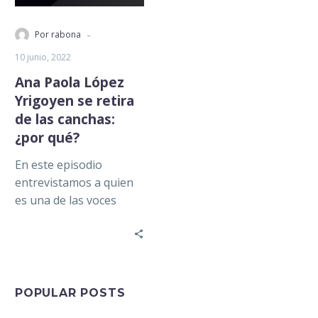
-
Por rabona
10 junio, 2022
Ana Paola López
Yrigoyen se retira
de las canchas:
¿por qué?
En este episodio
entrevistamos a quien
es una de las voces
oficiales de ‘Historias
del Llano’ y parte del
equipo…
POPULAR POSTS