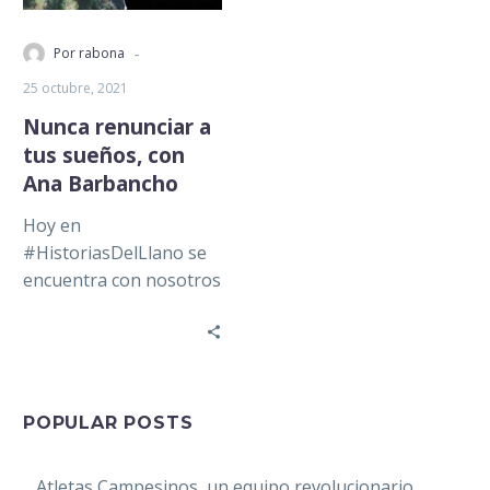
-
Por rabona
25 octubre, 2021
Nunca renunciar a
tus sueños, con
Ana Barbancho
Hoy en
#HistoriasDelLlano se
encuentra con nosotros
Ana Babancho,
entrenadora de una de
las Academias del
Barcelona en Estados
Unidos…
POPULAR POSTS
Atletas Campesinos, un equipo revolucionario