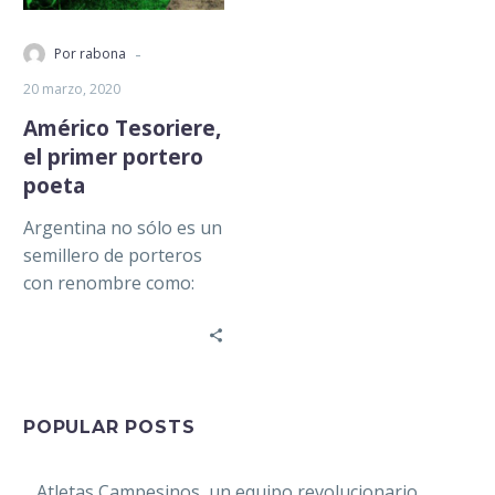
-
Por rabona
20 marzo, 2020
Américo Tesoriere,
el primer portero
poeta
Argentina no sólo es un
semillero de porteros
con renombre como:
Carrizo, Fillol, Gatti,
Goycochea y Motoya,
también cuenta con…
POPULAR POSTS
Atletas Campesinos, un equipo revolucionario