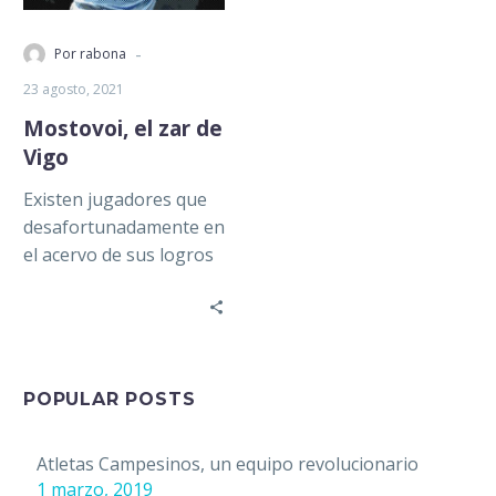
-
Por rabona
23 agosto, 2021
Mostovoi, el zar de
Vigo
Existen jugadores que
desafortunadamente en
el acervo de sus logros
no cuentan con
evidencia de un
palmarés estadístico
que avale…
POPULAR POSTS
Atletas Campesinos, un equipo revolucionario
1 marzo, 2019