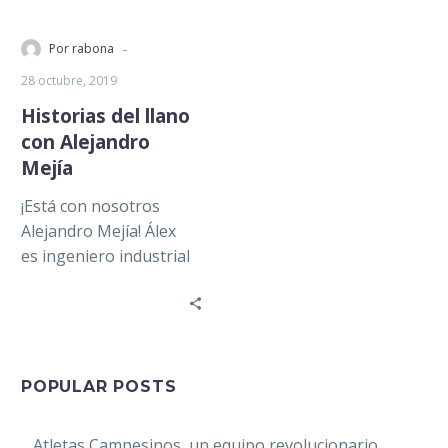
-
Por rabona
28 octubre, 2019
Historias del llano
con Alejandro
Mejía
¡Está con nosotros
Alejandro Mejía! Álex
es ingeniero industrial
de Sonora, vive
actualmente en Canadá
y trabaja para el club
de…
POPULAR POSTS
Atletas Campesinos, un equipo revolucionario