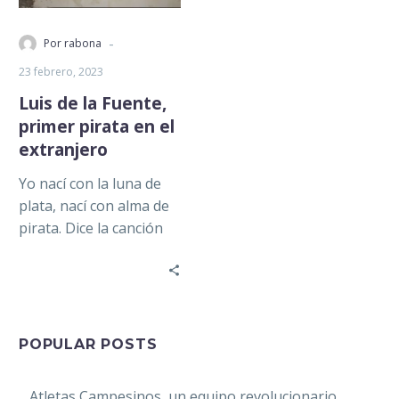
-
Por rabona
23 febrero, 2023
Luis de la Fuente,
primer pirata en el
extranjero
Yo nací con la luna de
plata, nací con alma de
pirata. Dice la canción
«Veracruz» de Agustín
Lara, dedicada a…
POPULAR POSTS
Atletas Campesinos, un equipo revolucionario