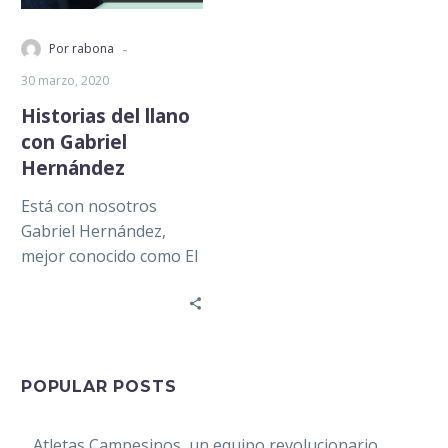
-
Por rabona
30 marzo, 2020
Historias del llano
con Gabriel
Hernández
Está con nosotros
Gabriel Hernández,
mejor conocido como El
Faraón del Espectáculo.
Gabriel creció rodeado
de pasión por el futbol,
…
POPULAR POSTS
Atletas Campesinos, un equipo revolucionario