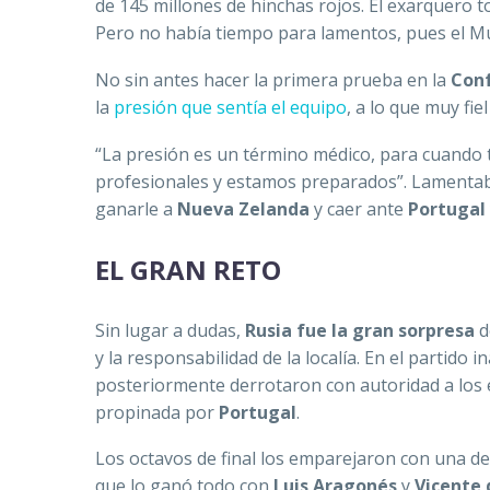
de 145 millones de hinchas rojos. El exarquero t
Pero no había tiempo para lamentos, pues el Mun
No sin antes hacer la primera prueba en la
Conf
la
presión que sentía el equipo
, a lo que muy fie
“La presión es un término médico, para cuando 
profesionales y estamos preparados”
. Lamentab
ganarle a
Nueva Zelanda
y caer ante
Portugal
EL GRAN RETO
Sin lugar a dudas,
Rusia fue la gran sorpresa
d
y la responsabilidad de la localía. En el partido
posteriormente derrotaron con autoridad a los e
propinada por
Portugal
.
Los octavos de final los emparejaron con una de
que lo ganó todo con
Luis Aragonés
y
Vicente 