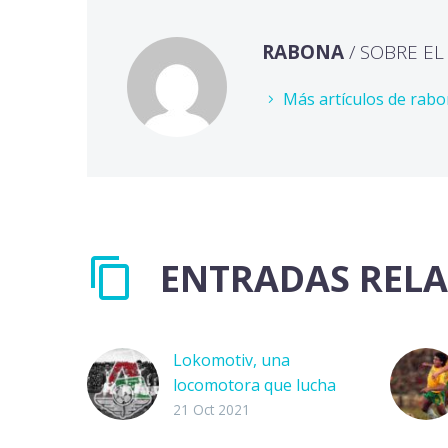
RABONA
/ SOBRE E
Más artículos de rab
ENTRADAS REL
Lokomotiv, una
locomotora que lucha
El norte de Moscú es
21 Oct 2021
un anillo de estadios.