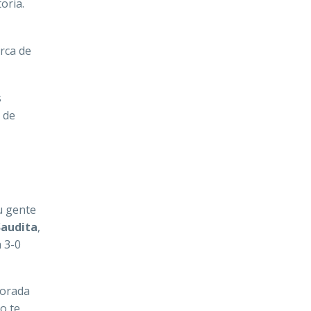
oria.
erca de
s
 de
u gente
Saudita
,
 3-0
dorada
o te