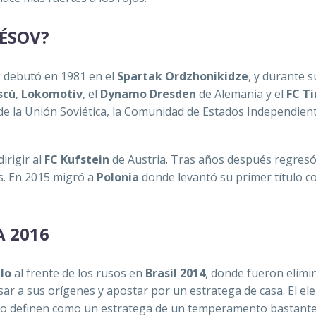
HÉSOV?
, debutó en 1981 en el
Spartak Ordzhonikidze
, y durante s
scú
,
Lokomotiv
, el
Dynamo Dresden
de Alemania y el
FC Ti
de la Unión Soviética, la Comunidad de Estados Independien
irigir al
FC Kufstein
de Austria. Tras años después regresó
s. En 2015 migró a
Polonia
donde levantó su primer título 
A 2016
lo
al frente de los rusos en
Brasil 2014
, donde fueron elimi
sar a sus orígenes y apostar por un estratega de casa. El el
, lo definen como un estratega de un temperamento bastante