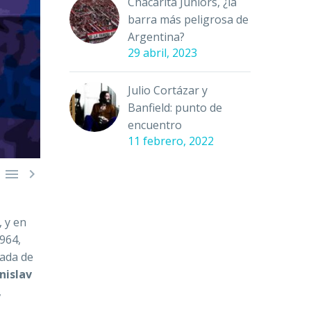
Chacarita Juniors, ¿la
barra más peligrosa de
Argentina?
29 abril, 2023
Julio Cortázar y
Banfield: punto de
encuentro
11 febrero, 2022


 y en
964,
cada de
nislav
,