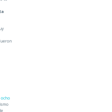
ta
uy
 fueron
ocho
mismo
le