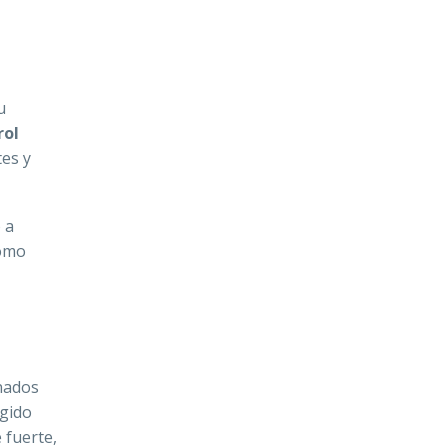
u
rol
tes y
 a
como
nados
egido
 fuerte,