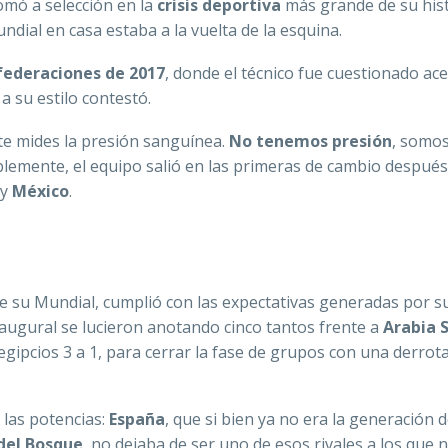
omó a selección en la
crisis deportiva
más grande de su hist
dial en casa estaba a la vuelta de la esquina.
ederaciones de 2017
, donde el técnico fue cuestionado ac
l a su estilo contestó.
te mides la presión sanguínea.
No tenemos presión
, somo
lemente, el equipo salió en las primeras de cambio después
y
México
.
e su Mundial, cumplió con las expectativas generadas por s
 inaugural se lucieron anotando cinco tantos frente a
Arabia 
gipcios 3 a 1, para cerrar la fase de grupos con una derrota
 las potencias:
España
, que si bien ya no era la generación 
del Bosque
, no dejaba de ser uno de esos rivales a los que n