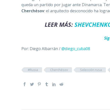
queda un partido por jugar ante Dinamarca. Te
Cherchésov
: el arquitecto desconocido ha log
LEER MÁS:
SHEVCHENKO:
Sí
Por: Diego Albarrán /
@diego_cuba08
#Rusia
Cherchésov
Selección rusa