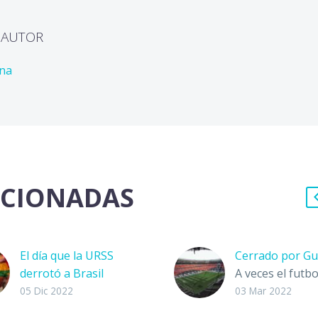
L AUTOR
ona
ACIONADAS
El día que la URSS
Cerrado por Gu
derrotó a Brasil
A veces el futbo
En las calles de Moscú,
alegoría; otras,
05 Dic 2022
03 Mar 2022
los jóvenes recitan a
pretexto. Hoy,