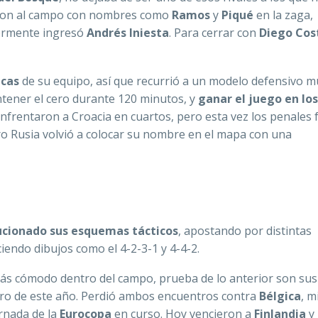
ieron al campo con nombres como
Ramos
y
Piqué
en la zaga,
iormente ingresó
Andrés Iniesta
. Para cerrar con
Diego Cos
icas
de su equipo, así que recurrió a un modelo defensivo m
tener el cero durante 120 minutos, y
ganar el juego en los
 enfrentaron a Croacia en cuartos, pero esta vez los penales
ro Rusia volvió a colocar su nombre en el mapa con una
ucionado sus esquemas tácticos
, apostando por distintas
iendo dibujos como el 4-2-3-1 y 4-4-2.
 más cómodo dentro del campo, prueba de lo anterior son sus
Euro de este año. Perdió ambos encuentros contra
Bélgica
, 
ornada de la
Eurocopa
en curso. Hoy vencieron a
Finlandia
y 