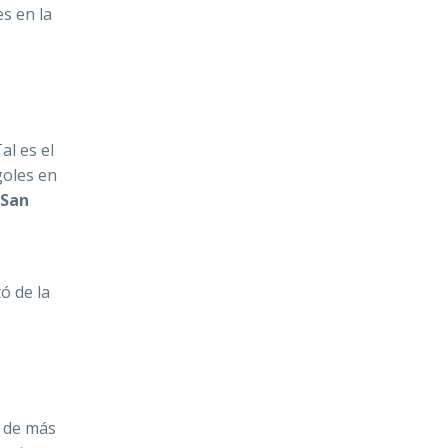
es en la
al es el
goles en
 San
ó de la
de más