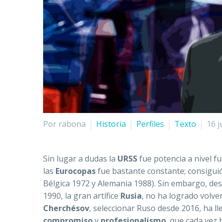
Por rabona
Historia
Perfiles
Texto
16 j
Sin lugar a dudas la
URSS
fue potencia a nivel fu
las
Eurocopas
fue bastante constante; consiguió
Bélgica 1972 y Alemania 1988). Sin embargo, desp
1990, la gran artífice
Rusia
, no ha logrado volve
Cherchésov
, seleccionar Ruso desde 2016, ha 
compromiso
y
profesionalismo
, que cada vez 