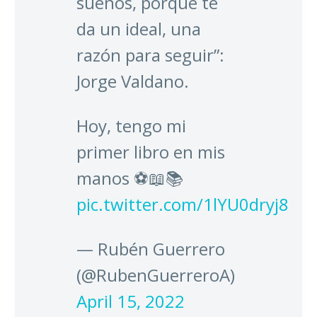
sueños, porque te
da un ideal, una
razón para seguir”:
Jorge Valdano.
Hoy, tengo mi
primer libro en mis
manos ⚽️📖📚
pic.twitter.com/1lYU0dryj8
— Rubén Guerrero
(@RubenGuerreroA)
April 15, 2022