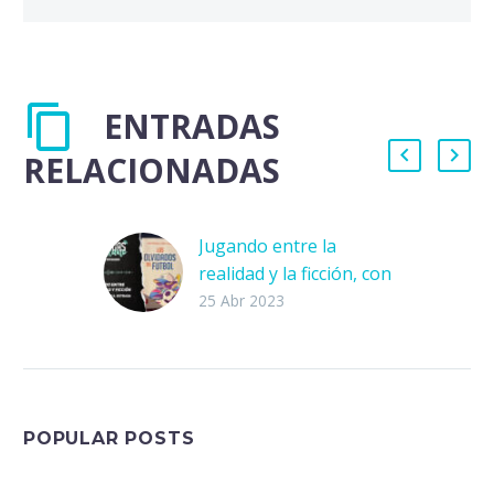
ENTRADAS
RELACIONADAS
Jugando entre la
realidad y la ficción, con
Jorge A. Estrada
25 Abr 2023
Platicamos con Jorge A.
Estrada, una parte de
la dupla que escribió el
libro «Los olvidados del
futbol» junto a…
POPULAR POSTS