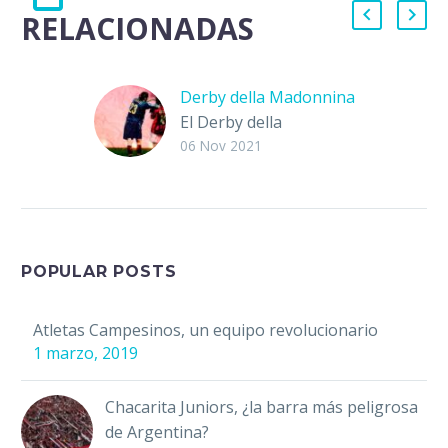
RELACIONADAS
Derby della Madonnina
El Derby della
Madonnina es uno de
06 Nov 2021
los partidos, sino es
que el más importante
de Italia. El encuentro
divide…
POPULAR POSTS
Atletas Campesinos, un equipo revolucionario
1 marzo, 2019
Chacarita Juniors, ¿la barra más peligrosa
de Argentina?