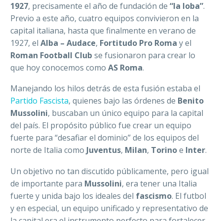
1927
, precisamente el año de fundación de
“la loba”
.
Previo a este año, cuatro equipos convivieron en la
capital italiana, hasta que finalmente en verano de
1927, el
Alba – Audace
,
Fortitudo Pro Roma
y el
Roman Football Club
se fusionaron para crear lo
que hoy conocemos como
AS Roma
.
Manejando los hilos detrás de esta fusión estaba el
Partido Fascista
, quienes bajo las órdenes de
Benito
Mussolini
, buscaban un único equipo para la capital
del país. El propósito público fue crear un equipo
fuerte para “desafiar el dominio” de los equipos del
norte de Italia como
Juventus
,
Milan
,
Torino
e
Inter
.
Un objetivo no tan discutido públicamente, pero igual
de importante para
Mussolini
, era tener una Italia
fuerte y unida bajo los ideales del
fascismo
. El futbol
y en especial, un equipo unificado y representativo de
la capital era el instrumento perfecto para fortalecer