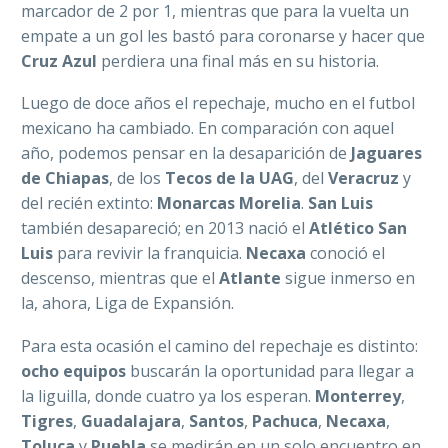
marcador de 2 por 1, mientras que para la vuelta un
empate a un gol les bastó para coronarse y hacer que
Cruz Azul
perdiera una final más en su historia.
Luego de doce años el repechaje, mucho en el futbol
mexicano ha cambiado. En comparación con aquel
año, podemos pensar en la desaparición de
Jaguares
de Chiapas
, de los
Tecos de la UAG
, del
Veracruz
y
del recién extinto:
Monarcas Morelia
.
San Luis
también desapareció; en 2013 nació el
Atlético San
Luis
para revivir la franquicia.
Necaxa
conoció el
descenso, mientras que el
Atlante
sigue inmerso en
la, ahora, Liga de Expansión.
Para esta ocasión el camino del repechaje es distinto:
ocho equipos
buscarán la oportunidad para llegar a
la liguilla, donde cuatro ya los esperan.
Monterrey
,
Tigres
,
Guadalajara
,
Santos
,
Pachuca
,
Necaxa
,
Toluca
y
Puebla
se medirán en un solo encuentro en