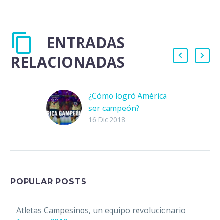
ENTRADAS
RELACIONADAS
¿Cómo logró América
ser campeón?
De los últimos 4
16 Dic 2018
torneos, América
terminó en tres
ocasiones entre los
primeros lugares de la
tabla general, solo en…
POPULAR POSTS
Atletas Campesinos, un equipo revolucionario