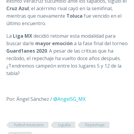
extinto Veracruz sucumbió ante los tapatíos, siguió el
Cruz Azul
; el acérrimo rival cayó en la semifinal,
mientras que nuevamente
Toluca
fue vencido en el
último encuentro.
La
Liga MX
decidió retomar esta modalidad para
buscar darle
mayor emoción
a la fase final del torneo
Guard1anes 2020
. A pesar de las críticas que ha
recibido, el repechaje ha vuelto doce años después.
¿Tendremos campeón entre los lugares 5 y 12 de la
tabla?
Por: Ángel Sánchez /
@AngelSG_MX
Futbol mexicano
Liguilla
Repechaje