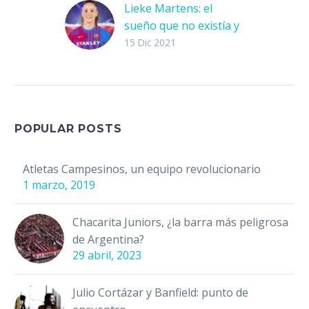
Lieke Martens: el
sueño que no existía y
ahora es real
15 Dic 2021
Esta semana, el portal
de Tuttosport otorgó
a Lieke Martens,
jugadora del Barcelona
Femenil, el Golden
POPULAR POSTS
Player Woman del
2021,…
Atletas Campesinos, un equipo revolucionario
1 marzo, 2019
Chacarita Juniors, ¿la barra más peligrosa
de Argentina?
29 abril, 2023
Julio Cortázar y Banfield: punto de