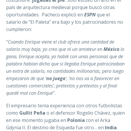
costumbre:
jugadas al pie
. Solo estuvo un año en el
país de arquitectura medieval porque buscó otras
oportunidades. Pacheco explicó en
ESPN
que el
salario de “El Paleta” era bajo y los patrocinadores no
cumplieron:
“
Cuando Enrique viene el club ofrece una cantidad de
salario muy baja, yo creo que ni un amateur en
México
lo
gana, Enrique acepta, yo hablé con unas personas que de
palabra habían dicho que si llegaba Enrique patrocinaban
un extra de salario, no cantidades millonarias, pero luego
empezaron de que ‘
no juega
’, ‘no nos va a favorecer en
cuestiones comerciales’, pretextos y pretextos y al final
quedé mal con Enrique
”.
El empresario tenía experiencia con otros futbolistas
como
Gullit Peña
o el defensor Rogelio Chávez, quien
en ese momento jugaba en
Polonia
con el Arka
Gdynia II. El destino de Esqueda fue otro… en
India
.