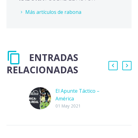
Más artículos de rabona
ENTRADAS
RELACIONADAS
El Apunte Táctico –
América
Te damos la
01 May 2021
bienvenida a esta
nueva sección: El
Apunte Táctico.
Semana a semana te