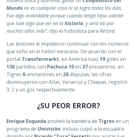
manera única y diferente, ganar un
Campeonato del
Mundo
no es cualquier cosa ni se logra todos los días.
Fue algo inolvidable porque cuando tenga hijos sabrán
que tuve algo que ver en la
historia
, y será así por
muchos años más”
, dijo el futbolista para
Récord
.
Las lesiones le impidieron continuar con los números
que soñó en el futbol mexicano. De acuerdo con el
portal
Transfermarkt
, en América tuvo
19
goles en
130
partidos, con
Pachuca
10
en
37
encuentros, en
Tigres
6
anotaciones en
26
disputas; las cifras
disminuyeron con Atlas, Veracruz y Chiapas, registró
3, 2 y un gol, respectivamente.
¿SU PEOR ERROR?
Enrique Esqueda
pisoteó la bandera de
Tigres
en un
programa de
Univisión
, incluso culpó a la escuadra
dirigida por
Ricardo “Tuca” Ferretti
por acotar sus