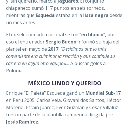
y, sin quererlo, marcó a
Jaguares
. El conjunto
chiapaneco sumó 117 puntos en seis torneos,
mientras que
Esqueda
estaba en la
lista negra
desde
un mes antes.
El ex seleccionado nacional se fue “
en blanco
”, por
eso el entrenador
Sergio Bueno
informó su baja del
plantel en mayo de
2017
:
“
Decidimos que lo más
conveniente era culminar la relación y que continúe su
carrera en algún otro equipo
«…
A buscar goles a
Polonia.
MÉXICO LINDO Y QUERIDO
Enrique “El Paleta” Esqueda ganó un
Mundial Sub-17
en Perú 2005. Carlos Vela, Giovani dos Santos, Héctor
Moreno, Efraín Juárez, Ever Guzmán y César Villaluz
fueron parte de la plantilla campeona dirigida por
Jesús Ramírez
.