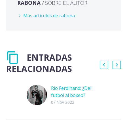
RABONA
/ SOBRE EL AUTOR
Más artículos de rabona
ENTRADAS
RELACIONADAS
Rio Ferdinand: ¿Del
futbol al boxeo?
Rio Ferdinand es una
07 Nov 2022
leyenda del
Manchester United e
histórico del futbol. Es