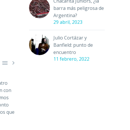
Chacarita Juniors, ¿la
barra más peligrosa de
Argentina?
29 abril, 2023
Julio Cortázar y
Banfield: punto de
encuentro
11 febrero, 2022


atro
ón con
emos
monto
los que