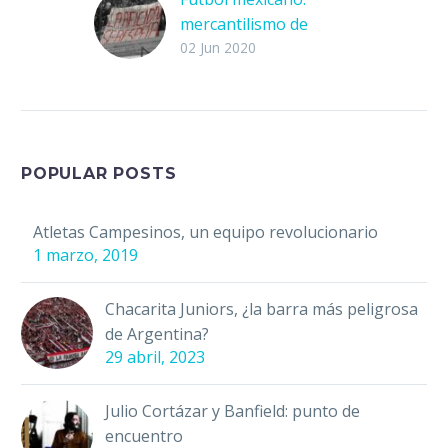
mercantilismo de
pasiones
02 Jun 2020
El irle a un equipo de
futbol en muchas
ocasiones es parte de
una tradición familiar.
Creces mirando esos
POPULAR POSTS
partidos,…
Atletas Campesinos, un equipo revolucionario
1 marzo, 2019
Chacarita Juniors, ¿la barra más peligrosa
de Argentina?
29 abril, 2023
Julio Cortázar y Banfield: punto de
encuentro