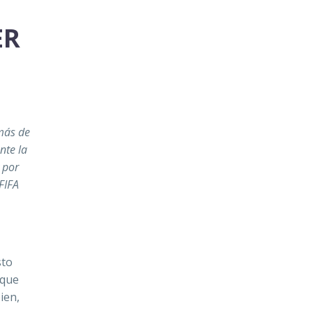
ER
emás de
nte la
 por
FIFA
sto
 que
ien,