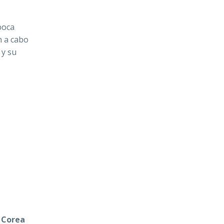
poca
n a cabo
 y su
e
Corea