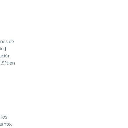
ones de
 de
J
ación
1.9% en
 los
tanto,