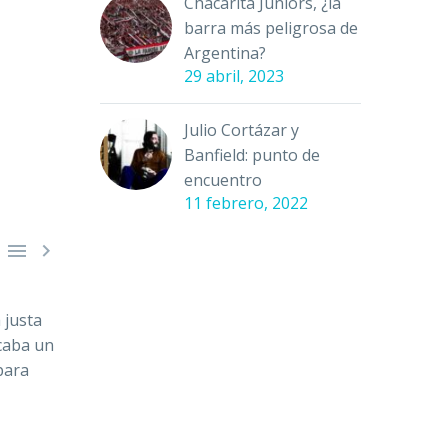
Chacarita Juniors, ¿la
barra más peligrosa de
Argentina?
29 abril, 2023
Julio Cortázar y
Banfield: punto de
encuentro
11 febrero, 2022


 justa
icaba un
para