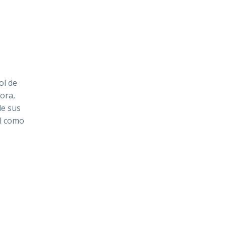
ol de
ora,
de sus
ol como