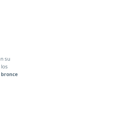
en su
 los
 bronce