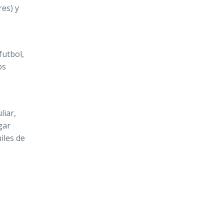
res) y
futbol,
os
liar,
gar
niles de