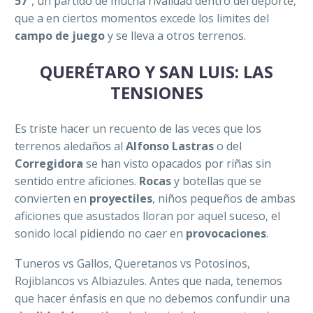
57
”, un partido de mucha rivalidad dentro del deporte,
que a en ciertos momentos excede los limites del
campo de juego
y se lleva a otros terrenos.
QUERÉTARO Y SAN LUIS: LAS
TENSIONES
Es triste hacer un recuento de las veces que los
terrenos aledaños al
Alfonso Lastras
o del
Corregidora
se han visto opacados por riñas sin
sentido entre aficiones.
Rocas
y botellas que se
convierten en
proyectiles
, niños pequeños de ambas
aficiones que asustados lloran por aquel suceso, el
sonido local pidiendo no caer en
provocaciones
.
Tuneros vs Gallos, Queretanos vs Potosinos,
Rojiblancos vs Albiazules. Antes que nada, tenemos
que hacer énfasis en que no debemos confundir una