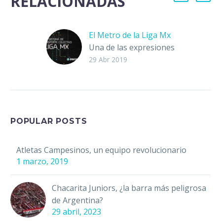
RELACIONADAS
El Metro de la Liga Mx
Una de las expresiones
más citadinas de los
29 Abr 2019
capitalinos es viajar en
Metro. Uno de los
medios de transporte
más…
POPULAR POSTS
Atletas Campesinos, un equipo revolucionario
1 marzo, 2019
Chacarita Juniors, ¿la barra más peligrosa
de Argentina?
29 abril, 2023