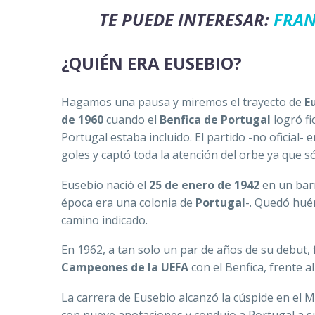
TE PUEDE INTERESAR:
FRAN
¿QUIÉN ERA EUSEBIO?
Hagamos una pausa y miremos el trayecto de
E
de 1960
cuando el
Benfica de Portugal
logró fi
Portugal estaba incluido. El partido -no oficial- 
goles y captó toda la atención del orbe ya que s
Eusebio nació el
25 de enero de 1942
en un barr
época era una colonia de
Portugal
-. Quedó huér
camino indicado.
En 1962, a tan solo un par de años de su debut, 
Campeones de la UEFA
con el Benfica, frente 
La carrera de Eusebio alcanzó la cúspide en el 
con nueve anotaciones y condujo a Portugal a s