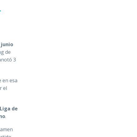
L
n
junio
ng de
notó 3
e en esa
r el
Liga de
no
.
rtamen
rtido