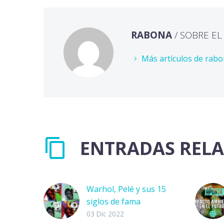
RABONA
/ SOBRE E
Más artículos de rab
ENTRADAS REL
Warhol, Pelé y sus 15
siglos de fama
John Lennon, Mick
03 Dic 2022