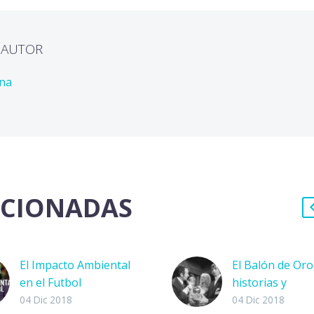
L AUTOR
ona
ACIONADAS
El Impacto Ambiental
El Balón de Oro
en el Futbol
historias y
¿Compras todas las
peculiaridades
04 Dic 2018
04 Dic 2018