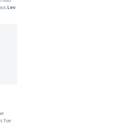
mpos
Lev
ue
s fue