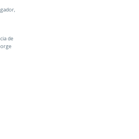
ugador,
cia de
eorge