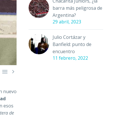
Chacarita Juniors, ¿la
barra más peligrosa de
Argentina?
29 abril, 2023
Julio Cortázar y
Banfield: punto de
encuentro
11 febrero, 2022


un nuevo
dad
en esos
tera de