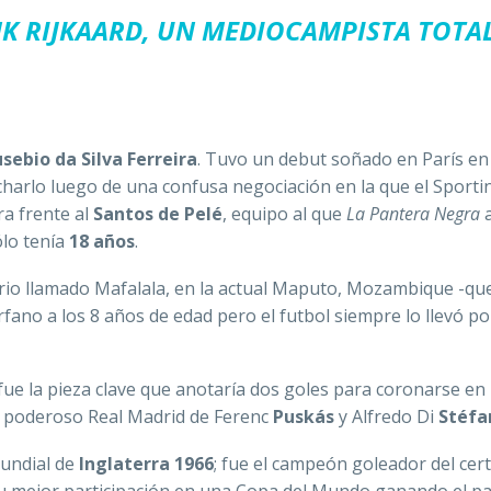
K RIJKAARD, UN MEDIOCAMPISTA TOTA
usebio da Silva Ferreira
. Tuvo un debut soñado en París e
charlo luego de una confusa negociación en la que el Sporti
era frente al
Santos de Pelé
, equipo al que
La Pantera Negra
a
ólo tenía
18 años
.
io llamado Mafalala, en la actual Maputo, Mozambique -qu
fano a los 8 años de edad pero el futbol siempre lo llevó po
fue la pieza clave que anotaría dos goles para coronarse en
al poderoso Real Madrid de Ferenc
Puskás
y Alfredo Di
Stéfa
Mundial de
Inglaterra 1966
; fue el campeón goleador del ce
u mejor participación en una Copa del Mundo ganando el pa