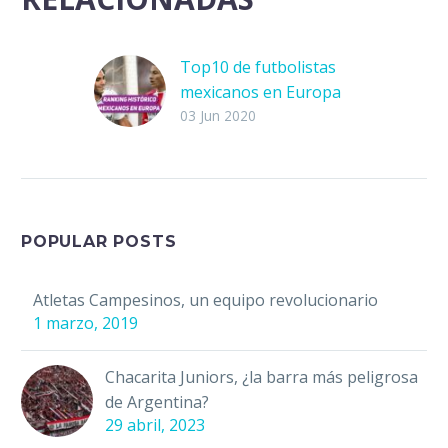
Top10 de futbolistas
mexicanos en Europa
Los jugadores
03 Jun 2020
mexicanos de a poco
se han ido abriendo
camino en Europa. Su
constancia sumada a
disciplina y claro,…
POPULAR POSTS
Atletas Campesinos, un equipo revolucionario
1 marzo, 2019
Chacarita Juniors, ¿la barra más peligrosa
de Argentina?
29 abril, 2023