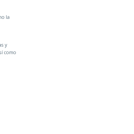
mo la
as y
así como