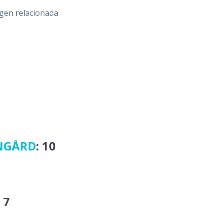
NGÅRD
: 10
 7