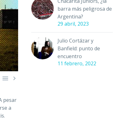
Chacarita Juniors, ¿la
barra más peligrosa de
Argentina?
29 abril, 2023
Julio Cortázar y
Banfield: punto de
encuentro
11 febrero, 2022


A pesar
rse a
is.