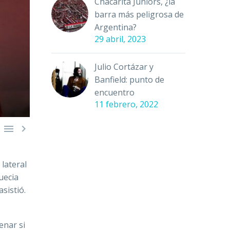
Chacarita Juniors, ¿la
barra más peligrosa de
Argentina?
29 abril, 2023
Julio Cortázar y
Banfield: punto de
encuentro
11 febrero, 2022


lateral
uecia
sistió.
enar si