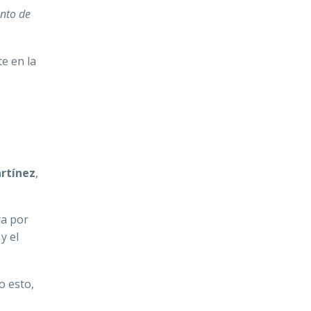
nto de
e en la
rtínez
,
ra por
y el
o esto,