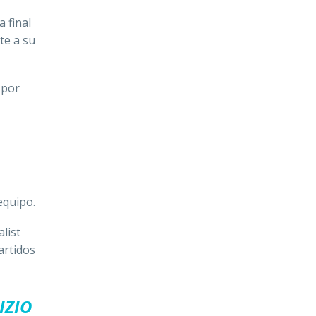
 final
te a su
 por
equipo.
list
artidos
IZIO