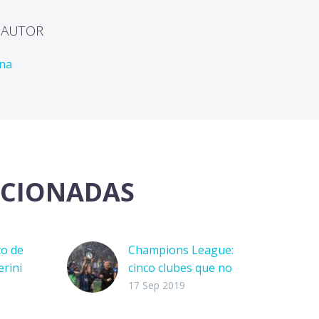
L AUTOR
ona
ACIONADAS
to de
Champions League:
erini
cinco clubes que no
016, sin
son favoritos
17 Sep 2019
 fechas
Las apuestas siempre