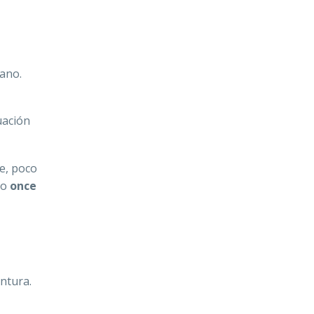
iano.
uación
e, poco
do
once
ntura.