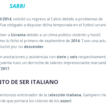
SARRI
3/2014
, solicitó su regreso al Calcio debido a problemas de
 fue obligado a disputar dicha temporada en el futbol ucran
lver a
Ucrania
debido a un clima político violento y hostil.
o lo fichó el primero de septiembre de
2014
. Tuvo una act
 luchó por no
descender
.
 en anotaciones y asistencias con
siete
y
seis
respectivament
siguiente tuvo un derroche de talento impresionante marcan
/2017
.
NTO DE SER ITALIANO
 entonces entrenador de la s
elección italiana
, Gampiero Ve
 de que portara los colores de los
azzuri
.