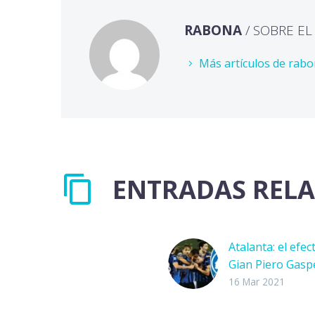
RABONA
/ SOBRE E
Más artículos de rab
ENTRADAS REL
Atalanta: el efec
Gian Piero Gasp
14 de junio de 2
16 Mar 2021
duda, una de las