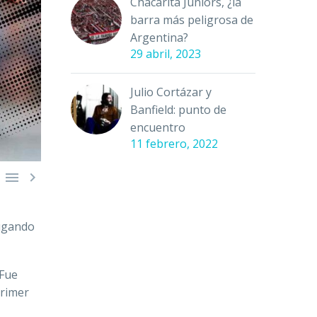
Chacarita Juniors, ¿la
barra más peligrosa de
Argentina?
29 abril, 2023
Julio Cortázar y
Banfield: punto de
encuentro
11 febrero, 2022


jugando
 Fue
primer