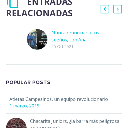
ENTRADAS
RELACIONADAS
Nunca renunciar a tus
sueños, con Ana
Barbancho
25 Oct 2021
Hoy en
#HistoriasDelLlano se
encuentra con
nosotros Ana
Babancho,
POPULAR POSTS
entrenadora de una de
las Academias del
Atletas Campesinos, un equipo revolucionario
Barcelona en Estados
1 marzo, 2019
Unidos…
Chacarita Juniors, ¿la barra más peligrosa