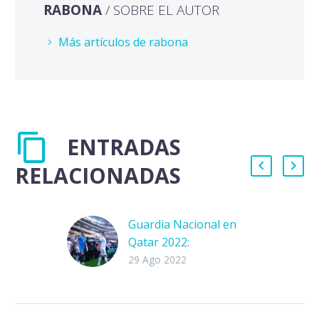
RABONA
/ SOBRE EL AUTOR
Más artículos de rabona
ENTRADAS
RELACIONADAS
Guardia Nacional en
Qatar 2022:
¿Propaganda o
29 Ago 2022
relaciones
diplomáticas?
El secretario de