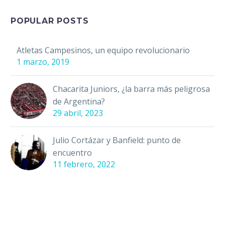
Relaciones Exteriores
Marcelo Ebrard
POPULAR POSTS
comunicó que la
Guardia Nacional
Atletas Campesinos, un equipo revolucionario
acudirá al Mundial de
1 marzo, 2019
Qatar 2022. En un…
Chacarita Juniors, ¿la barra más peligrosa
de Argentina?
29 abril, 2023
Julio Cortázar y Banfield: punto de
encuentro
11 febrero, 2022