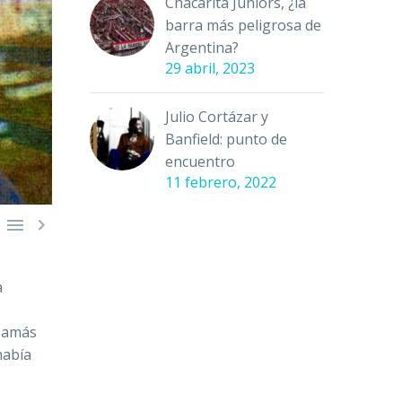
Chacarita Juniors, ¿la
barra más peligrosa de
Argentina?
29 abril, 2023
Julio Cortázar y
Banfield: punto de
encuentro
11 febrero, 2022


a
 Jamás
había