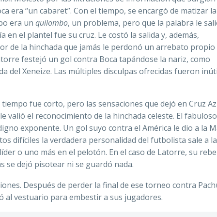
ca era “un cabaret”. Con el tiempo, se encargó de matizar la
ipo era un
quilombo
, un problema, pero que la palabra le sali
ía en el plantel fue su cruz. Le costó la salida y, además,
tor de la hinchada que jamás le perdonó un arrebato propio 
torre festejó un gol contra Boca tapándose la nariz, como
da del Xeneize. Las múltiples disculpas ofrecidas fueron inútil
l tiempo fue corto, pero las sensaciones que dejó en Cruz Az
e valió el reconocimiento de la hinchada celeste. El fabuloso
igno exponente. Un gol suyo contra el América le dio a la 
tos difíciles la verdadera personalidad del futbolista sale a la
líder o uno más en el pelotón. En el caso de Latorre, su rebe
s se dejó pisotear ni se guardó nada.
iones. Después de perder la final de ese torneo contra Pachu
ó al vestuario para embestir a sus jugadores.