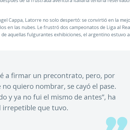
 después de la frustrada aventura italiana tendría reservado
gel Cappa, Latorre no solo despertó: se convirtió en la mej
años en las nubes. Le frustró dos campeonatos de Liga al Rea
de aquellas fulgurantes exhibiciones, el argentino estuvo 
é a fir­mar un pre­con­tra­to, pe­ro, por
e no quie­ro nom­brar, se ca­yó el pa­se.
do y ya no fui el mis­mo de an­tes”, ha
d irrepetible que tuvo.