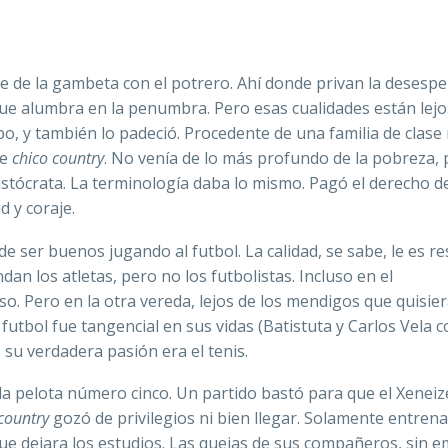
rte de la gambeta con el potrero. Ahí donde privan la desesp
z que alumbra en la penumbra. Pero esas cualidades están lejo
o, y también lo padeció. Procedente de una familia de clase
de
chico country
. No venía de lo más profundo de la pobreza,
istócrata. La terminología daba lo mismo. Pagó el derecho de
 y coraje.
de ser buenos jugando al futbol. La calidad, se sabe, le es r
n los atletas, pero no los futbolistas. Incluso en el
so. Pero en la otra vereda, lejos de los mendigos que quisie
 futbol fue tangencial en sus vidas (Batistuta y Carlos Vela 
 su verdadera pasión era el tenis.
a la pelota número cinco. Un partido bastó para que el Xeneiz
country
gozó de privilegios ni bien llegar. Solamente entren
ue dejara los estudios. Las quejas de sus compañeros, sin 