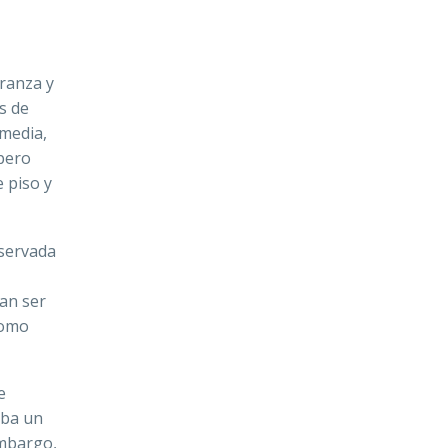
eranza y
s de
 media,
 pero
 piso y
eservada
ran ser
como
e
aba un
embargo,