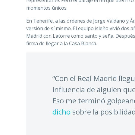
representante. Pero el paraje en el que aterrizó
momentos únicos.
En Tenerife, a las órdenes de Jorge Valdano y Án
versión de sí mismo. El equipo isleño vivió dos 
Madrid con Latorre como santo y seña. Después 
firma de llegar a la Casa Blanca.
“Con el Real Ma­drid lle­gu
in­fluen­cia de al­guien qu
Eso me ter­mi­nó gol­pean­
dicho
sobre la posibilida