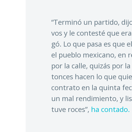
“Ter­mi­nó un par­ti­do, di
vos y le con­tes­té que era 
gó. Lo que pa­sa es que el j
el pue­blo me­xi­ca­no, en re
por la ca­lle, qui­zás por la
ton­ces ha­cen lo que quie­
con­tra­to en la quin­ta fe
un mal ren­di­mien­to, y li
tu­ve ro­ces”,
ha contado.