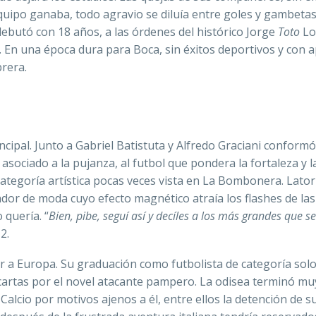
equipo ganaba, todo agravio se diluía entre goles y gambetas
 debutó con 18 años, a las órdenes del histórico Jorge
Toto
Lo
ar. En una época dura para Boca, sin éxitos deportivos y con 
brera.
cipal. Junto a Gabriel Batistuta y Alfredo Graciani conform
asociado a la pujanza, al futbol que pondera la fortaleza y l
categoría artística pocas veces vista en La Bombonera. Lator
ugador de moda cuyo efecto magnético atraía los flashes de las
 quería. “
Bien, pi­be, se­guí así y de­cíles a los más gran­des que s
2.
ir a Europa. Su graduación como futbolista de categoría sol
s cartas por el novel atacante pampero. La odisea terminó mu
alcio por motivos ajenos a él, entre ellos la detención de s