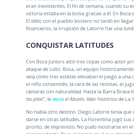
eran inexistentes. El fin de semana, cuando su 
victoria estaba en la bolsa gracias a él. En Boca
El idilio con el pueblo bostero no tardó en lleg
financieros, la irrupción de Latorre fue una lum
CONQUISTAR LATITUDES
Con Boca Juniors alzó tres copas como actor prin
ataque de culto. Boca, un equipo históricamente 
veía cómo tres estetas elevaban el juego a una 
el niño consentido, la cara de las revistas, el j
cámaras con naturalidad. Hasta la Barra Brava lo
las pi­las
”, le
decía
el Abuelo
, líder histórico de La 1
No había otro destino. Diego Latorre tenía que 
darse en otras latitudes. La Fiorentina jugó su
pronto, de imprevisto. No pudo mostrarse en el C