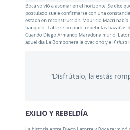
Boca volvió a asomar en el horizonte. Se dice q
postulado suele confirmarse con una constancia 
estaba en reconstrucción. Mauricio Macri había l
banquillo. Latorre no pudo repetir las hazañas de
Cuando Diego Armando Maradona murió, Latorre
aquel día La Bombonera le ovacionó y el
Pelusa
l
“Disfrútalo, la estás rom
EXILIO Y REBELDÍA
La historia entre Diego Latorre y Boca terminó 