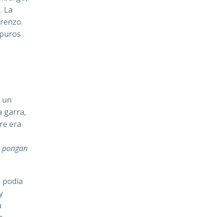
. La
renzo.
apuros
ó un
a garra,
re era
e pon­gan
o podía
y
u