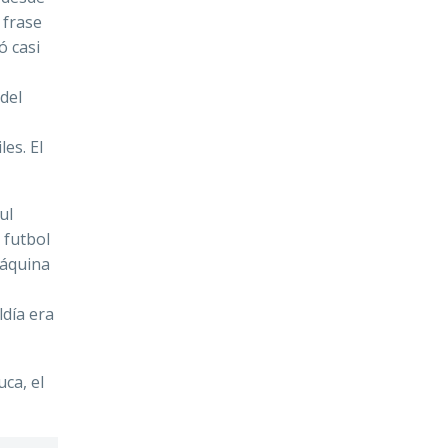
 frase
ó casi
del
es. El
ul
 futbol
Máquina
ldía era
ca, el