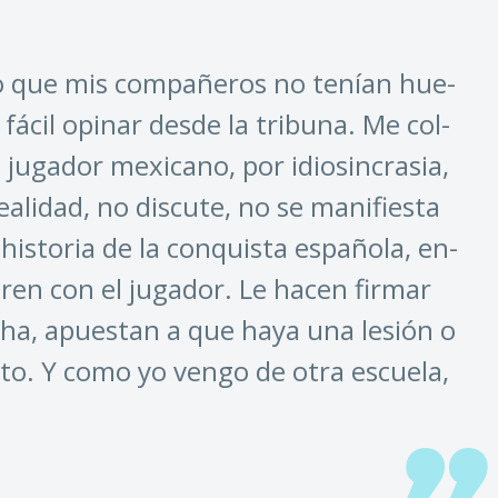
­jo que mis com­pa­ñe­ros no te­nían hue­
fá­cil opi­nar des­de la tri­bu­na. Me col­
u­ga­dor me­xi­ca­no, por idio­sin­cra­sia,
a­li­dad, no dis­cu­te, no se ma­ni­fies­ta
 his­to­ria de la con­quis­ta es­pa­ño­la, en­
ren con el ju­ga­dor. Le ha­cen fir­mar
­cha, apues­tan a que ha­ya una le­sión o
s­to. Y co­mo yo ven­go de otra es­cue­la,